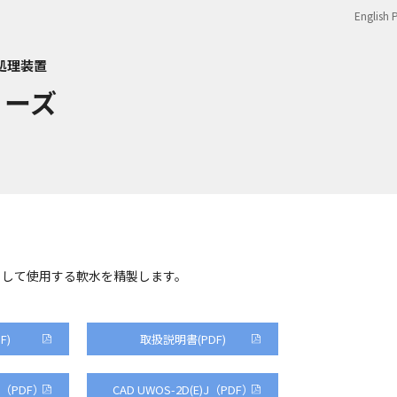
English 
水処理装置
リーズ
として使用する軟水を精製します。
F)
取扱説明書(PDF)
)J（PDF）
CAD UWOS-2D(E)J（PDF）