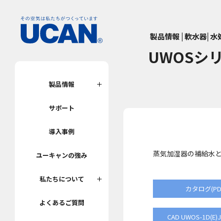
製品情報 | 軟水器| 
UWOSシ
製品情報
サポート
導入事例
蒸気加湿器の補給水
ユーキャンの強み
私たちについて
カタログ(PD
よくあるご質問
CAD UWOS-1D(E