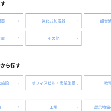
探す
湿器
気化式加湿器
超音
装置
その他
的から探す
祉施設
オフィスビル・商業施設
教
庫
工場
展示物保