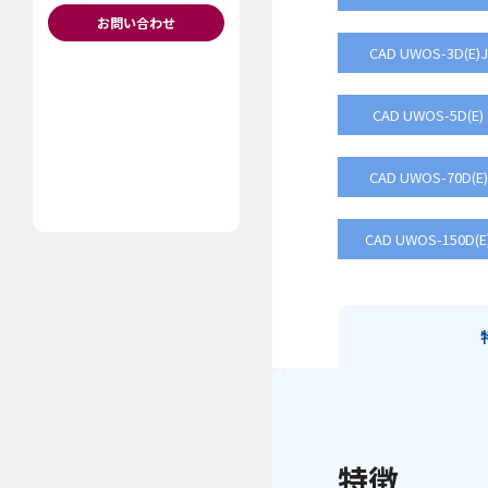
お問い合わせ
CAD UWOS-3D(E
CAD UWOS-5D(E
CAD UWOS-70D(
CAD UWOS-150D(
特徴