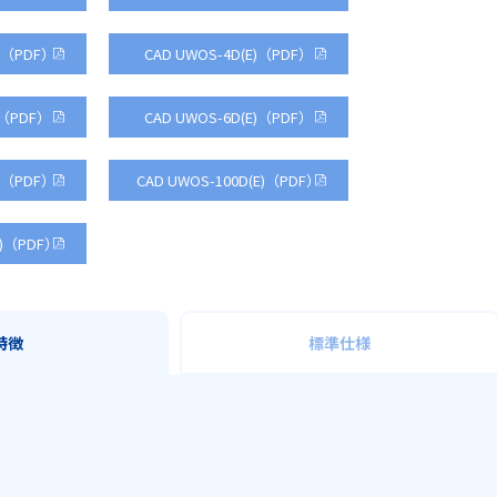
)J（PDF）
CAD UWOS-4D(E)（PDF）
)（PDF）
CAD UWOS-6D(E)（PDF）
E)（PDF）
CAD UWOS-100D(E)（PDF）
E)（PDF）
特徴
標準仕様